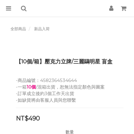
全部商品
新品入荷
【10個/箱】壓克力立牌/三麗鷗明星 盲盒
-商品編號：4582364534644
-一箱
10個
/混箱出貨，恕無法指定顏色與圖案
-訂單成立後約3個工作天出貨
-如缺貨將由客服人員與您聯繫
NT$490
數量