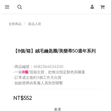
全部商品
新品入荷
【8個/箱】絨毛鑰匙圈/美樂蒂50週年系列
-商品編號：4582364534330
-一箱
8個
/混箱出貨，恕無法指定顏色與圖案
-訂單成立後約3個工作天出貨
-如缺貨將由客服人員與您聯繫
NT$552
數量