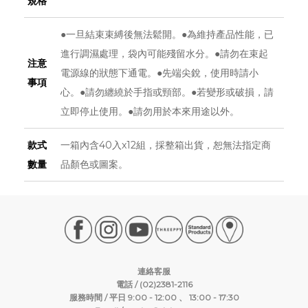
規格
●一旦結束束縛後無法鬆開。●為維持產品性能，已
進行調濕處理，袋內可能殘留水分。●請勿在束起
注意
電源線的狀態下通電。●先端尖銳，使用時請小
事項
心。●請勿纏繞於手指或頸部。●若變形或破損，請
立即停止使用。●請勿用於本來用途以外。
款式
一箱內含40入x12組，採整箱出貨，恕無法指定商
數量
品顏色或圖案。
連絡客服
電話 / (02)2381-2116
服務時間 / 平日 9:00 - 12:00 、 13:00 - 17:30