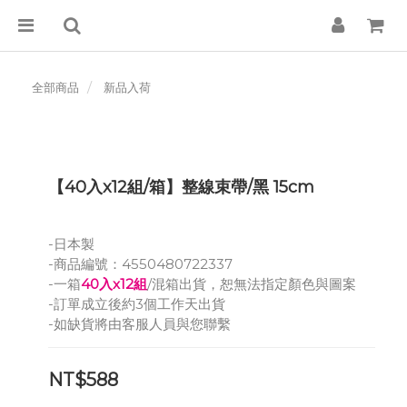
全部商品
新品入荷
【40入x12組/箱】整線束帶/黑 15cm
-日本製
-商品編號：4550480722337
-一箱
40入x12組
/混箱出貨，恕無法指定顏色與圖案
-訂單成立後約3個工作天出貨
-如缺貨將由客服人員與您聯繫
NT$588