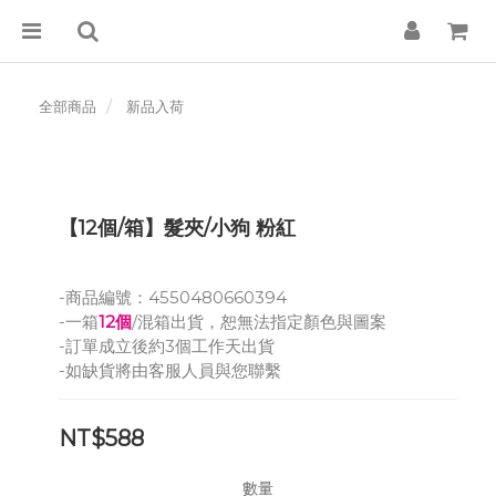
全部商品
新品入荷
【12個/箱】髮夾/小狗 粉紅
-商品編號：4550480660394
-一箱
12個
/混箱出貨，恕無法指定顏色與圖案
-訂單成立後約3個工作天出貨
-如缺貨將由客服人員與您聯繫
NT$588
數量