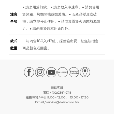
● 請勿用於熱飲。● 請勿放入冷凍庫。● 請勿使用
注意
於烤箱、烤麵包機或微波爐。● 若產品變形或破
事項
損，請立即停止使用。● 請勿放置於火源或熱源附
近。● 請勿用於原本用途以外。
款式
一箱內含180入x12組，採整箱出貨，恕無法指定
數量
商品顏色或圖案。
連絡客服
電話 / (02)2381-2116
服務時間 / 平日 9:00 - 12:00 、 13:00 - 17:30
Email /
service@daiso.com.tw