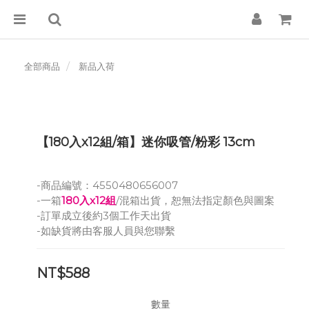
全部商品
新品入荷
【180入x12組/箱】迷你吸管/粉彩 13cm
-商品編號：4550480656007
-一箱
180入x12組
/混箱出貨，恕無法指定顏色與圖案
-訂單成立後約3個工作天出貨
-如缺貨將由客服人員與您聯繫
NT$588
數量