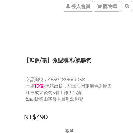
登入會員
購物車
【10個/箱】微型積木/臘腸狗
-商品編號：4550480583068
-一箱
10個
/混箱出貨，恕無法指定顏色與圖案
-訂單成立後約3個工作天出貨
-如缺貨將由客服人員與您聯繫
NT$490
數量