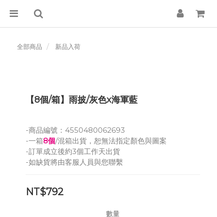
全部商品
新品入荷
【8個/箱】雨披/灰色x海軍藍
-商品編號：4550480062693
-一箱
8個
/混箱出貨，恕無法指定顏色與圖案
-訂單成立後約3個工作天出貨
-如缺貨將由客服人員與您聯繫
NT$792
數量