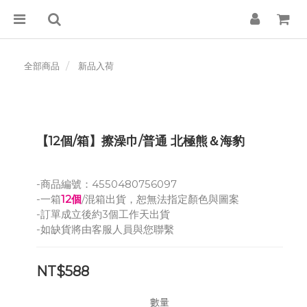
全部商品
新品入荷
【12個/箱】擦澡巾/普通 北極熊＆海豹
-商品編號：4550480756097
-一箱
12個
/混箱出貨，恕無法指定顏色與圖案
-訂單成立後約3個工作天出貨
-如缺貨將由客服人員與您聯繫
NT$588
數量