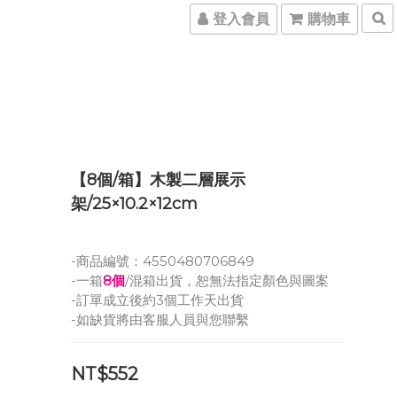
登入會員
購物車
【8個/箱】木製二層展示
架/25×10.2×12cm
-商品編號：4550480706849
-一箱
8個
/混箱出貨，恕無法指定顏色與圖案
-訂單成立後約3個工作天出貨
-如缺貨將由客服人員與您聯繫
NT$552