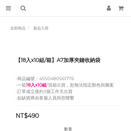
全部商品
新品入荷
【18入x10組/箱】A7加厚夾鏈收納袋
-商品編號：4550480561776
-一箱
18入x10組
/混箱出貨，恕無法指定顏色與圖案
-訂單成立後約3個工作天出貨
-如缺貨將由客服人員與您聯繫
NT$490
數量