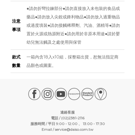
●請勿折彎拉鍊部分●請勿直接放入未包裝的食品或
藥品●請勿放入尖銳或鋒利物品●請勿放入過重物品
注意
或過度填裝●請勿接觸稀釋劑、汽油、酒精等●請勿
事項
置於火源或熱源附近●請勿用於非原本用途●請於嬰
幼兒無法觸及之處使用與保管
款式
一箱內含18入x10組，採整箱出貨，恕無法指定商
數量
品顏色或圖案。
連絡客服
電話 / (02)2381-2116
服務時間 / 平日 9:00 - 12:00 、 13:00 - 17:30
Email /
service@daiso.com.tw