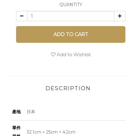
QUANTITY
ADD TO CART
Add to Wishlist
DESCRIPTION
產地
日本
單件
32.1cm × 25cm × 4.2cm