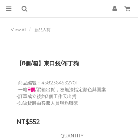
View All
新品入荷
【8個/箱】束口袋/布丁狗
-商品編號：4582364532701
-一箱
8個
/混箱出貨，恕無法指定顏色與圖案
-訂單成立後約3個工作天出貨
-如缺貨將由客服人員與您聯繫
NT$552
QUANTITY