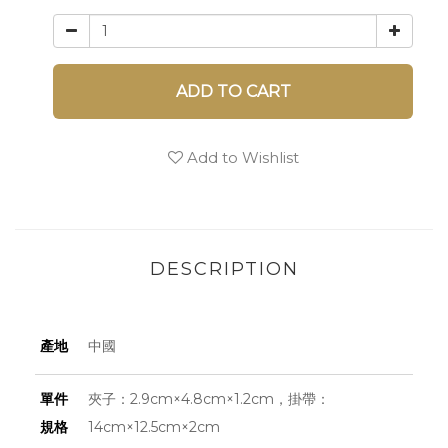
ADD TO CART
Add to Wishlist
DESCRIPTION
產地
中國
單件
夾子：2.9cm×4.8cm×1.2cm，掛帶：
規格
14cm×12.5cm×2cm