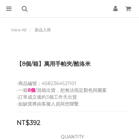
View All
新品入荷
【8個/箱】萬用手帕夾/酷洛米
-商品編號：4582364521101
-一箱
8個
/混箱出貨，恕無法指定顏色與圖案
-訂單成立後約3個工作天出貨
-如缺貨將由客服人員與您聯繫
NT$392
QUANTITY