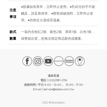
●肌膚如有異常，立即停止使用。●乳幼兒的手不能
注意
觸及，請妥善保管。●變形或破損時，立即停止使
事項
用。●勿靠近火源或高溫處。
款式
一箱內含粉紅2個、紫色2個、薄荷1個、白色1個，
數量
採整箱出貨，恕無法指定商品顏色或圖案。
連絡客服
電話 / (02)2381-2116
服務時間 / 平日 9:00 - 12:00 、 13:00 - 17:30
Email /
service@daiso.com.tw
2022 ©DaisoJapan