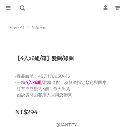
View All
新品入荷
【4入x6組/箱】髮圈/線圈
-商品編號：4571178838413
-一箱
4入x6組
/混箱出貨，恕無法指定顏色與圖案
-訂單成立後約3個工作天出貨
-如缺貨將由客服人員與您聯繫
NT$294
QUANTITY