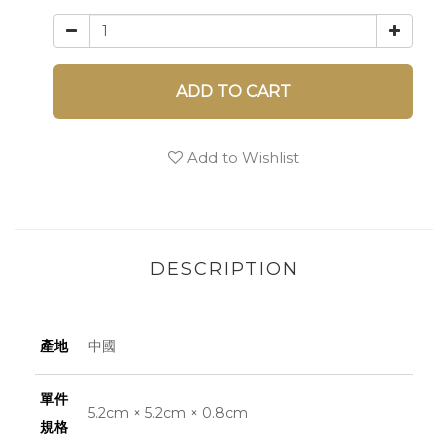
ADD TO CART
Add to Wishlist
DESCRIPTION
產地
中國
單件
5.2cm × 5.2cm × 0.8cm
規格