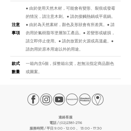
● 由於使用天然木材，可能會有變形、裂痕或發霉
的情況，請注意木刺。● 請勿接觸熱鍋或平底鍋。
注意
● 由於為天然素材，顏色及形狀會有所差異。● 請
事項
勿用於氟樹脂等塗層加工產品。● 若變形或破損，
請立即停止使用。● 請勿放置於火源或高溫處。●
請勿用於原本用途以外的用途。
款式
一箱內含6個，採整箱出貨，恕無法指定商品顏色
數量
或圖案。
連絡客服
電話 / (02)2381-2116
服務時間 / 平日 9:00 - 12:00 、 13:00 - 17:30