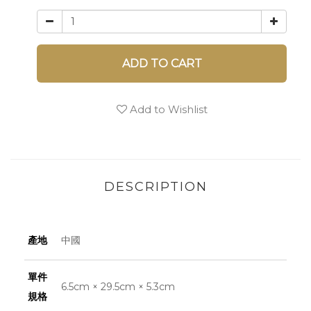
ADD TO CART
Add to Wishlist
DESCRIPTION
產地
中國
單件
6.5cm × 29.5cm × 5.3cm
規格