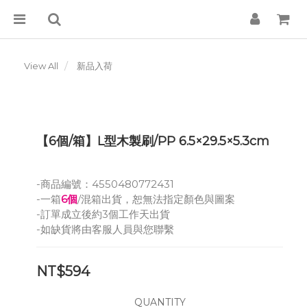
View All
新品入荷
【6個/箱】L型木製刷/PP 6.5×29.5×5.3cm
-商品編號：4550480772431
-一箱
6個
/混箱出貨，恕無法指定顏色與圖案
-訂單成立後約3個工作天出貨
-如缺貨將由客服人員與您聯繫
NT$594
QUANTITY