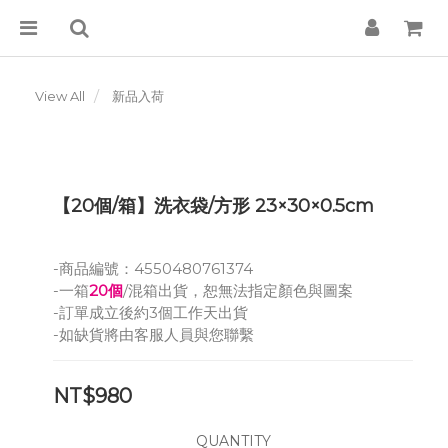
View All
新品入荷
【20個/箱】洗衣袋/方形 23×30×0.5cm
-商品編號：4550480761374
-一箱
20個
/混箱出貨，恕無法指定顏色與圖案
-訂單成立後約3個工作天出貨
-如缺貨將由客服人員與您聯繫
NT$980
QUANTITY