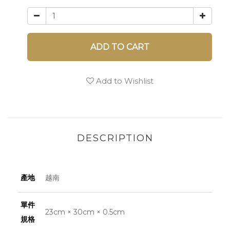
ADD TO CART
Add to Wishlist
DESCRIPTION
產地
越南
單件
23cm × 30cm × 0.5cm
規格