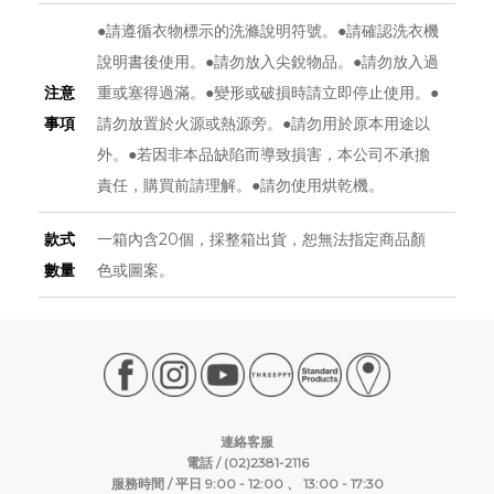
●請遵循衣物標示的洗滌說明符號。●請確認洗衣機
說明書後使用。●請勿放入尖銳物品。●請勿放入過
注意
重或塞得過滿。●變形或破損時請立即停止使用。●
事項
請勿放置於火源或熱源旁。●請勿用於原本用途以
外。●若因非本品缺陷而導致損害，本公司不承擔
責任，購買前請理解。●請勿使用烘乾機。
款式
一箱內含20個，採整箱出貨，恕無法指定商品顏
數量
色或圖案。
連絡客服
電話 / (02)2381-2116
服務時間 / 平日 9:00 - 12:00 、 13:00 - 17:30