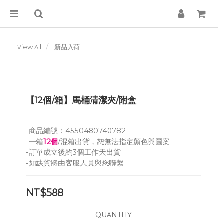
View All
新品入荷
【12個/箱】馬桶清潔夾/附盒
-商品編號：4550480740782
-一箱
12個
/混箱出貨，恕無法指定顏色與圖案
-訂單成立後約3個工作天出貨
-如缺貨將由客服人員與您聯繫
NT$588
QUANTITY