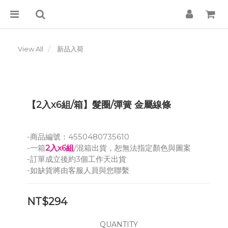
View All
新品入荷
【2入x6組/箱】髮圈/彈簧 金屬線條
-商品編號：4550480735610
-一箱
2入x6組
/混箱出貨，恕無法指定顏色與圖案
-訂單成立後約3個工作天出貨
-如缺貨將由客服人員與您聯繫
NT$294
QUANTITY