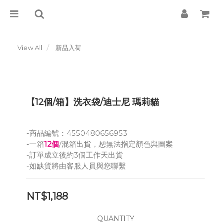
View All
新品入荷
【12個/箱】洗衣袋/迪士尼 瑪莉貓
-商品編號：4550480656953
-一箱
12個
/混箱出貨，恕無法指定顏色與圖案
-訂單成立後約3個工作天出貨
-如缺貨將由客服人員與您聯繫
NT$1,188
QUANTITY