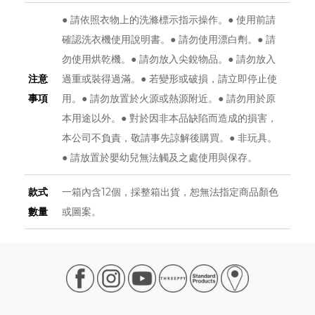
● 請依照衣物上的洗滌標示指示操作。● 使用前請
確認洗衣機使用說明書。● 請勿使用漂白劑。● 請
勿使用烘乾機。● 請勿放入尖銳物品。● 請勿放入
注意
過重或裝得過滿。● 若變形或破損，請立即停止使
事項
用。● 請勿放置於火源或熱源附近。● 請勿用於原
本用途以外。● 對於因非本品缺陷而造成的損害，
本公司不負責，敬請事先諒解後購買。● 非玩具。
● 請放置於嬰幼兒無法觸及之處使用與保存。
款式
一箱內含12個，採整箱出貨，恕無法指定商品顏色
數量
或圖案。