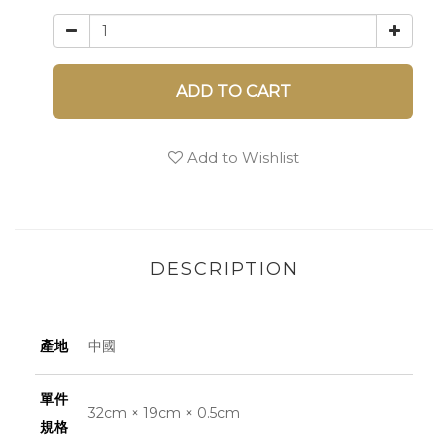
ADD TO CART
Add to Wishlist
DESCRIPTION
產地
中國
單件
32cm × 19cm × 0.5cm
規格