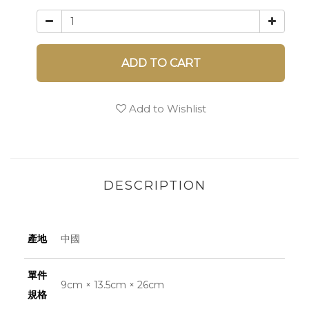
ADD TO CART
Add to Wishlist
DESCRIPTION
產地
中國
單件
9cm × 13.5cm × 26cm
規格