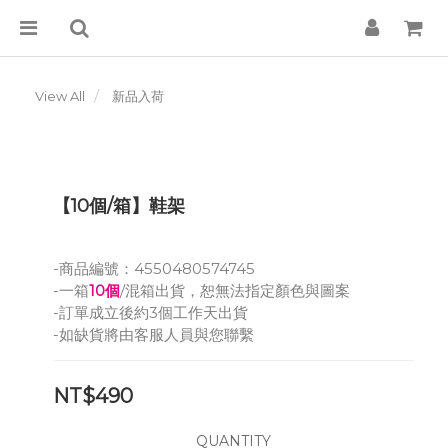
View All
新品入荷
【10個/箱】鞋架
-商品編號：4550480574745
-一箱
10個
/混箱出貨，恕無法指定顏色與圖案
-訂單成立後約3個工作天出貨
-如缺貨將由客服人員與您聯繫
NT$490
QUANTITY