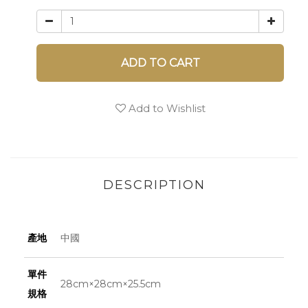
ADD TO CART
Add to Wishlist
DESCRIPTION
產地
中國
單件
28cm×28cm×25.5cm
規格