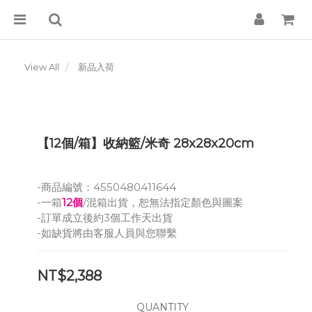
View All
新品入荷
【12個/箱】收納籃/米奇 28x28x20cm
-商品編號：4550480411644
-一箱
12個
/混箱出貨，恕無法指定顏色與圖案
-訂單成立後約3個工作天出貨
-如缺貨將由客服人員與您聯繫
NT$2,388
QUANTITY