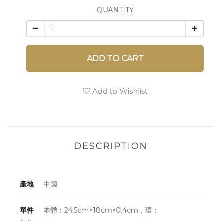
QUANTITY
ADD TO CART
Add to Wishlist
DESCRIPTION
產地
中國
單件
本體：24.5cm×18cm×0.4cm，環：