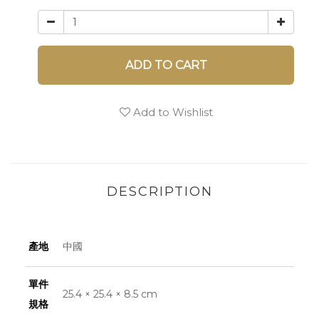
ADD TO CART
Add to Wishlist
DESCRIPTION
產地
中國
單件
25.4 × 25.4 × 8.5 cm
規格