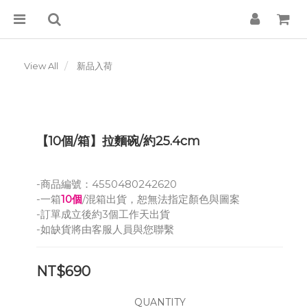
View All
新品入荷
【10個/箱】拉麵碗/約25.4cm
-商品編號：4550480242620
-一箱
10個
/混箱出貨，恕無法指定顏色與圖案
-訂單成立後約3個工作天出貨
-如缺貨將由客服人員與您聯繫
NT$690
QUANTITY