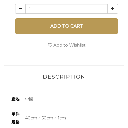
ADD TO CART
Add to Wishlist
DESCRIPTION
產地
中國
單件
40cm × 50cm × 1cm
規格