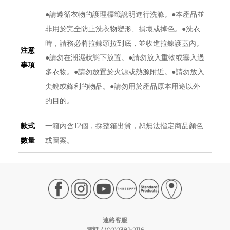
●請遵循衣物的護理標籤說明進行洗滌。●本產品並
非用於完全防止洗衣物變形、損壞或掉色。●洗衣
時，請務必將拉鍊頭拉到底，並收進拉鍊護蓋內。
注意
●請勿在潮濕狀態下放置。●請勿放入重物或塞入過
事項
多衣物。●請勿放置於火源或熱源附近。●請勿放入
尖銳或鋒利的物品。●請勿用於產品原本用途以外
的目的。
款式
一箱內含12個，採整箱出貨，恕無法指定商品顏色
數量
或圖案。
連絡客服
電話 / (02)2381-2116