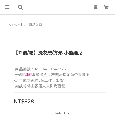
View All
新品入荷
【12個/箱】洗衣袋/方形 小熊維尼
-商品編號：4550480242323
-一箱
12個
/混箱出貨，恕無法指定顏色與圖案
-訂單成立後約3個工作天出貨
-如缺貨將由客服人員與您聯繫
NT$828
QUANTITY