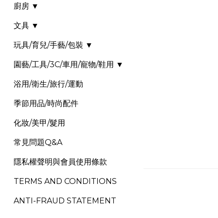
廚房 ▼
文具 ▼
玩具/育兒/手藝/包裝 ▼
園藝/工具/3C/車用/寵物/鞋用 ▼
浴用/衛生/旅行/運動
季節用品/時尚配件
化妝/美甲/髮用
常見問題Q&A
隱私權聲明與會員使用條款
TERMS AND CONDITIONS
ANTI-FRAUD STATEMENT