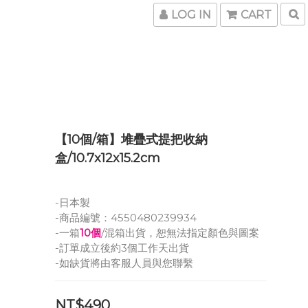
LOG IN
CART
【10個/箱】堆疊式提把收納
盒/10.7x12x15.2cm
-日本製
-商品編號：4550480239934
-一箱
10個
/混箱出貨，恕無法指定顏色與圖案
-訂單成立後約3個工作天出貨
-如缺貨將由客服人員與您聯繫
NT$490