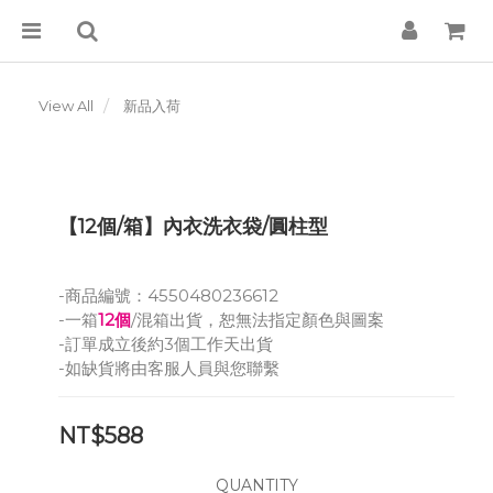
View All
新品入荷
【12個/箱】內衣洗衣袋/圓柱型
-商品編號：4550480236612
-一箱
12個
/混箱出貨，恕無法指定顏色與圖案
-訂單成立後約3個工作天出貨
-如缺貨將由客服人員與您聯繫
NT$588
QUANTITY