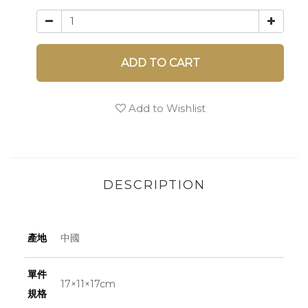
ADD TO CART
Add to Wishlist
DESCRIPTION
產地
中國
單件
17×11×17cm
規格