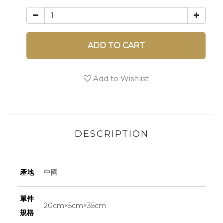
ADD TO CART
Add to Wishlist
DESCRIPTION
產地
中國
單件
20cm×5cm×35cm
規格