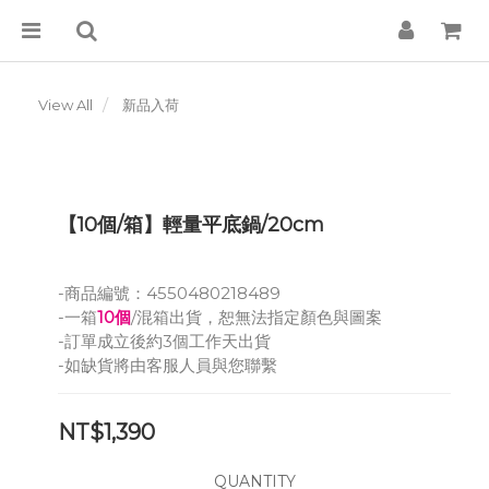
View All
新品入荷
【10個/箱】輕量平底鍋/20cm
-商品編號：4550480218489
-一箱
10個
/混箱出貨，恕無法指定顏色與圖案
-訂單成立後約3個工作天出貨
-如缺貨將由客服人員與您聯繫
NT$1,390
QUANTITY